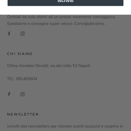
Iscriviti
Che dire.....complimenti Ottica Novelli!!!
Occhiali da sole ottimi ad un prezzo veramente vantaggioso.
Spedizione e consegna super veloce. Consigliatissimo.
CHI SIAMO
Ottica Amedeo Novelli, via dei mille 53 Napoli
TEL. 081400604
NEWSLETTER
iscriviti alla newsletters per ricevere sconti esclusivi e scoprire in