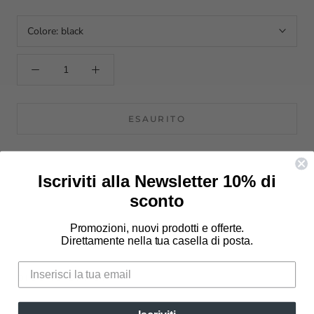
Colore:
black
ESAURITO
PRODOTTI CORRELATI
Iscriviti alla Newsletter 10% di
sconto
Promozioni, nuovi prodotti e offerte.
Direttamente nella tua casella di posta.
DICONO DI NOI
⭐⭐⭐⭐⭐